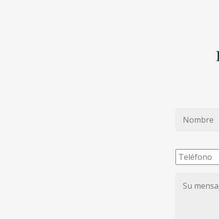
Nombre
*
Teléfono
Su
mensaje
de
condolenc