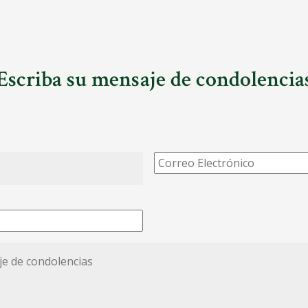
Escriba su mensaje de condolencia
Correo
Electrónico
*
*
ias