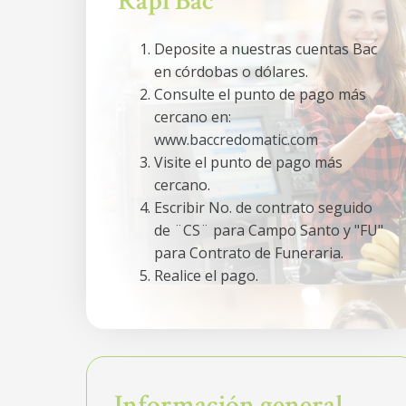
Rapi Bac
Deposite a nuestras cuentas Bac
en córdobas o dólares.
Consulte el punto de pago más
cercano en:
www.baccredomatic.com
Visite el punto de pago más
cercano.
Escribir No. de contrato seguido
de ¨CS¨ para Campo Santo y "FU"
para Contrato de Funeraria.
Realice el pago.
Información general