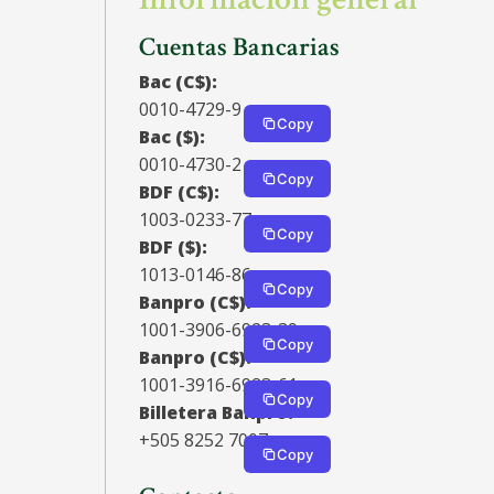
Cuentas Bancarias
Bac (C$):
0010-4729-9
Copy
Bac ($):
0010-4730-2
Copy
BDF (C$):
1003-0233-77
Copy
BDF ($):
1013-0146-86
Copy
Banpro (C$):
1001-3906-6923-39
Copy
Banpro (C$):
1001-3916-6923-61
Copy
Billetera Banpro:
+505 8252 7007
Copy