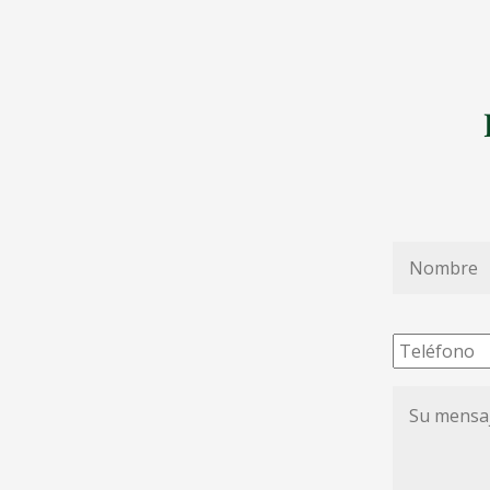
Nombre
*
Teléfono
Su
mensaje
de
condolenc