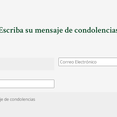
Escriba su mensaje de condolencia
Correo
Electrónico
*
*
ias