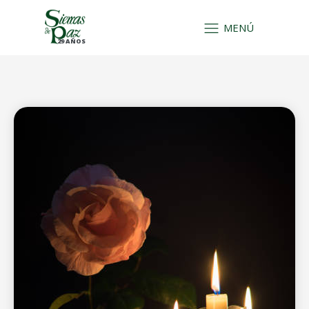
MENÚ
29 AÑOS