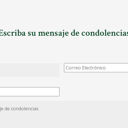
Escriba su mensaje de condolencia
Correo
Electrónico
*
*
ias