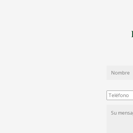
Nombre
*
Teléfono
Su
mensaje
de
condolenc