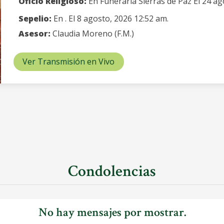
Oficio Religioso:
En Funeraria Sierras de Paz El 24 ag
Sepelio:
En . El 8 agosto, 2026 12:52 am.
Asesor:
Claudia Moreno (F.M.)
Ver Transmisión en Vivo
Condolencias
No hay mensajes por mostrar.