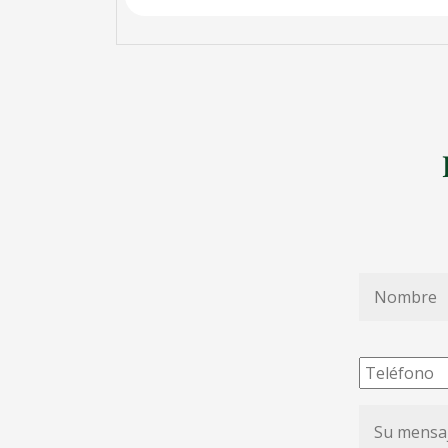
Nombre
*
Teléfono
Su
mensaje