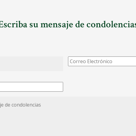
Escriba su mensaje de condolencia
Correo
Electrónico
*
*
ias