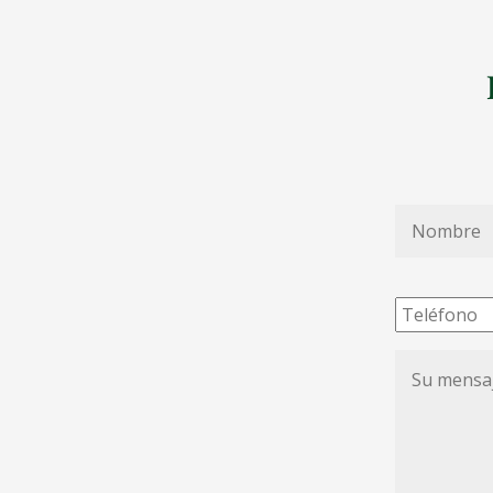
Nombre
*
Teléfono
Su
mensaje
de
condolenc