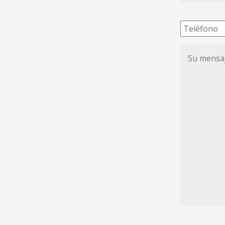
Teléfono
Su
mensaje
de
condolenc