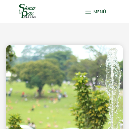
MENÚ
29 AÑOS