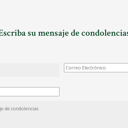
Escriba su mensaje de condolencia
Correo
Electrónico
*
*
ias