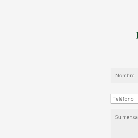
Nombre
*
Teléfono
Su
mensaje
de
condolenc