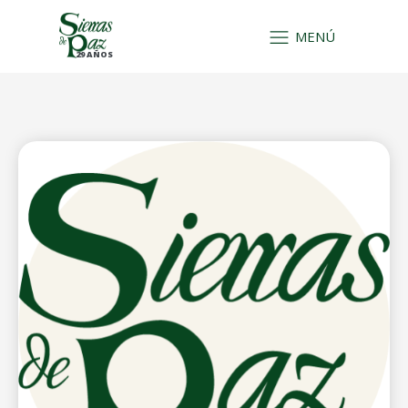
MENÚ
29 AÑOS