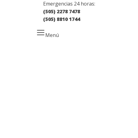
Emergencias 24 horas:
(505) 2278 7478
(505) 8810 1744
Menú
Inicio
Servicios
Quiénes Somos
Obituarios
Galería
Contacto
RRHH