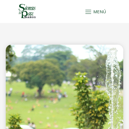
MENÚ
29 AÑOS