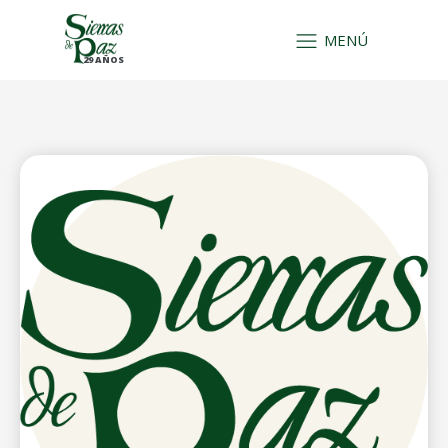
MENÚ
29 AÑOS