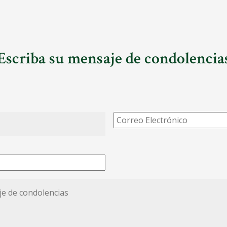
Escriba su mensaje de condolencia
Correo
Electrónico
*
*
ias