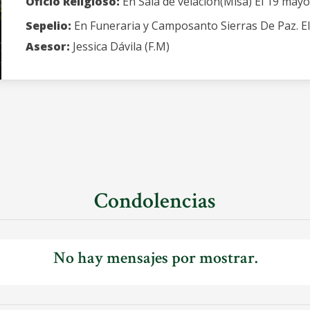
Oficio Religioso:
En Sala de velación(Misa) El 19 mayo
Sepelio:
En Funeraria y Camposanto Sierras De Paz. El
Asesor:
Jessica Dávila (F.M)
Condolencias
No hay mensajes por mostrar.