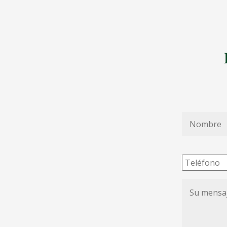
Nombre
*
Teléfono
Su
mensaje
de
condolenc