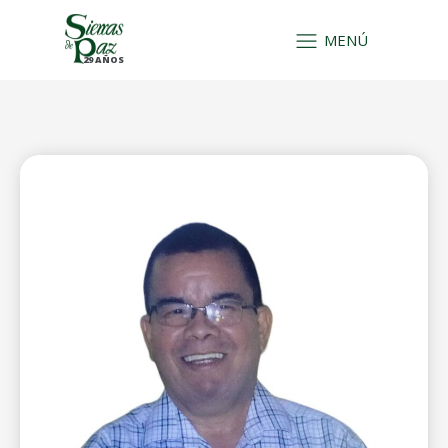
MENÚ
29 AÑOS