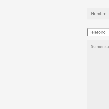
Nombre
*
Teléfono
Su
mensaje
de
condolenc