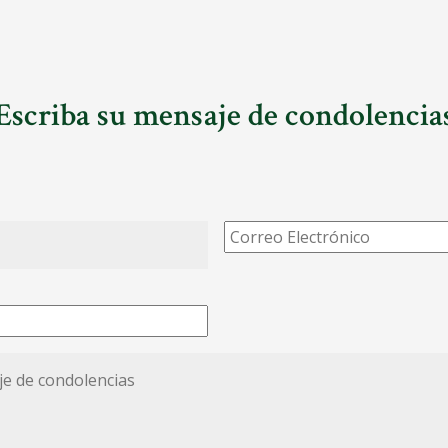
Escriba su mensaje de condolencia
Correo
Electrónico
*
*
ias