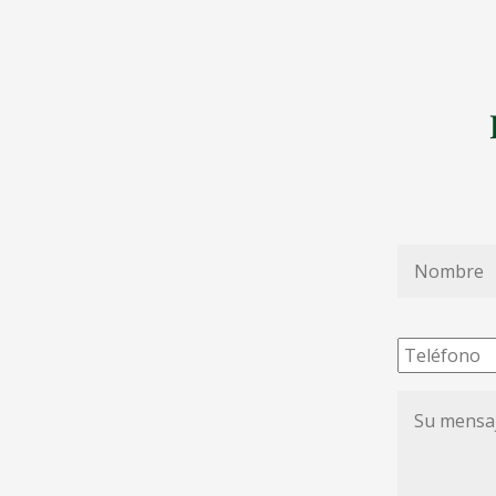
Nombre
*
Teléfono
Su
mensaje
de
condolenc