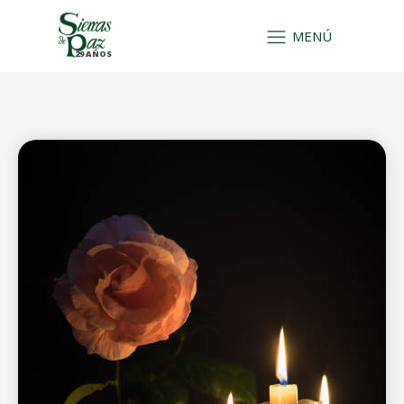
MENÚ
29 AÑOS