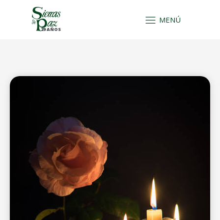
MENÚ
29 AÑOS