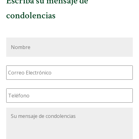
Escriba su mensaje de
condolencias
Nombre
*
Correo
Electrónico
*
Teléfono
*
Su
mensaje
de
condolencias