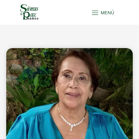
MENÚ
29 AÑOS