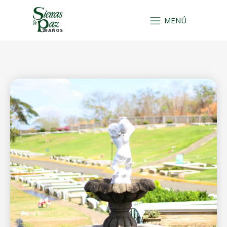
MENÚ
29 AÑOS