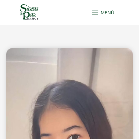
MENÚ
29 AÑOS