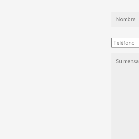
Nombre
*
Teléfono
Su
mensaje
de
condolenc